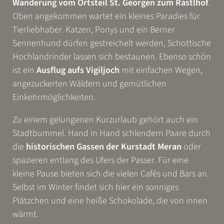
Wanderung vom Ortsteil St. Georgen zum Rastlhof
.
Oben angekommen wartet ein kleines Paradies für
Tierliebhaber. Katzen, Ponys und ein Berner
Sennenhund dürfen gestreichelt werden, Schottische
Hochlandrinder lassen sich bestaunen. Ebenso schön
ist ein
Ausflug aufs Vigiljoch
mit einfachen Wegen,
angezuckerten Wäldern und gemütlichen
Einkehrmöglichkeiten.
Zu einem gelungenen Kurzurlaub gehört auch ein
WONACH SUCHEN SIE?
Stadtbummel. Hand in Hand schlendern Paare durch
die
historischen Gassen der Kurstadt Meran
oder
Suchen
spazieren entlang des Ufers der Passer. Für eine
kleine Pause bieten sich die vielen Cafés und Bars an.
Häufige Suchanfragen
Selbst im Winter findet sich hier ein sonniges
Plätzchen und eine heiße Schokolade, die von innen
Test-Suchanfrage 2
Test-Suchanfrage 1
wärmt.