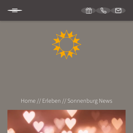
DE
DIE SONNENBURG
ÜBERNACHTEN
ERLEBEN
Home
//
Erleben
//
Sonnenburg News
Zu Fuß
Mit dem Rad