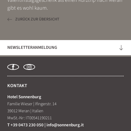
Valentinstagsgeschenk als einen Kurztrip nach Meran
gibt es wohl kaum.
ZURÜCK ZUR ÜBERSICHT
NEWSLETTERANMELDUNG
KONTAKT
Hotel Sonnenburg
Familie Wieser
|
Ifingerstr. 14
39012 Meran
|
Italien
MwSt.-Nr: IT00541190211
T +39 0473 230 050
|
info@
sonnenburg.
it