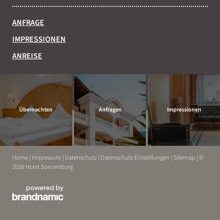
ANFRAGE
IMPRESSIONEN
ANREISE
Übernachten
Anfragen
Impressionen
Home
|
Impressum
|
Datenschutz
|
Datenschutz-Einstellungen
|
Sitemap
|
©
2026 Hotel Sonnenburg
ERLEBEN
ENTSPANNEN