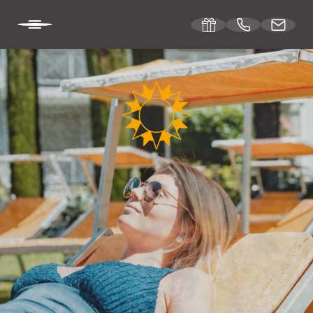
DE
IT
EN
DIE SONNENBURG
Ihr Platz an der Sonne
Impressionen
Anreise
Gut zu wissen
Gutscheine