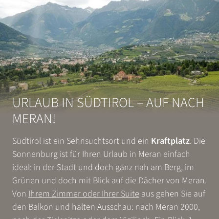
WONACH SUCHEN SIE?
URLAUB IN SÜDTIROL – AUF NACH
Suchen
MERAN!
Häufige Suchanfragen
Südtirol ist ein Sehnsuchtsort und ein
Kraftplatz
. Die
Sonnenburg ist für Ihren Urlaub in Meran einfach
Test-Suchanfrage 2
Test-Suchanfrage 1
ideal: in der Stadt und doch ganz nah am Berg, im
Grünen und doch mit Blick auf die Dächer von Meran.
Von
Ihrem Zimmer oder Ihrer Suite
aus gehen Sie auf
den Balkon und halten Ausschau: nach Meran 2000,