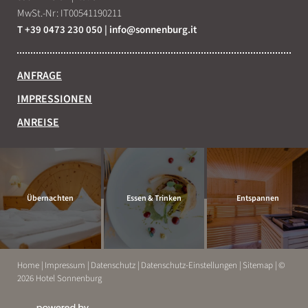
MwSt.-Nr: IT00541190211
T +39 0473 230 050
|
info@
sonnenburg.
it
ANFRAGE
IMPRESSIONEN
ANREISE
Übernachten
Essen & Trinken
Entspannen
Home
|
Impressum
|
Datenschutz
|
Datenschutz-Einstellungen
|
Sitemap
|
©
2026 Hotel Sonnenburg