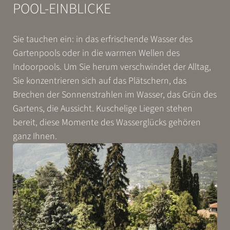
POOL-EINBLICKE
Sie tauchen ein: in das erfrischende Wasser des
Gartenpools oder in die warmen Wellen des
Indoorpools. Um Sie herum verschwindet der Alltag,
Sie konzentrieren sich auf das Plätschern, das
Brechen der Sonnenstrahlen im Wasser, das Grün des
Gartens, die Aussicht. Kuschelige Liegen stehen
bereit, diese Momente des Wasserglücks gehören
ganz Ihnen.
WONACH SUCHEN SIE?
Suchen
Häufige Suchanfragen
Test-Suchanfrage 2
Test-Suchanfrage 1