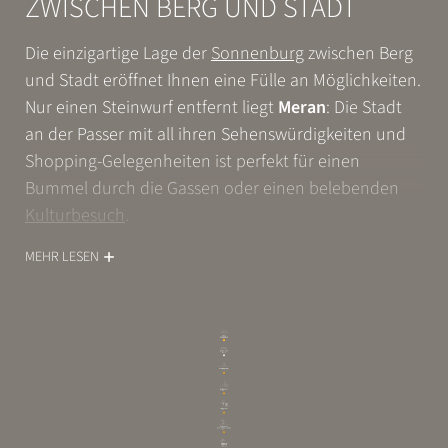
ZWISCHEN BERG UND STADT
Die einzigartige Lage der
Sonnenburg
zwischen Berg
und Stadt eröffnet Ihnen eine Fülle an Möglichkeiten.
Nur einen Steinwurf entfernt liegt
Meran
: Die Stadt
an der Passer mit all ihren Sehenswürdigkeiten und
Shopping-Gelegenheiten ist perfekt für einen
Bummel durch die Gassen oder einen belebenden
Kulturbesuch
.
MEHR LESEN
Sie wünschen sich Tipps rund um Ihr Hotel in Meran?
Gastgeber Patrick Wieser verrät Ihnen seine
Insidertipps beim Frühstück. Oder beim Abendessen.
Vielleicht auf der Terrasse. Und ein paar auf dieser
Website. Das macht gute Gastgeber aus: Sie sind für
ihre Gäste da.