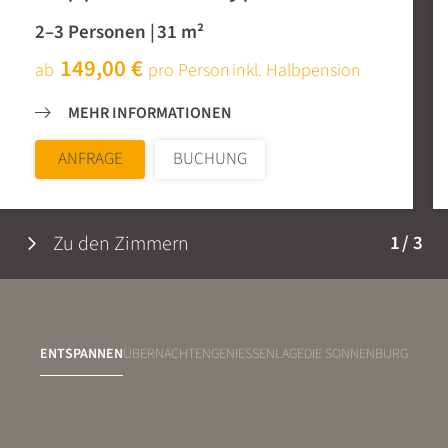
2–3 Personen
|
31 m²
149,00 €
ab
pro Person
inkl. Halbpension
MEHR INFORMATIONEN
ANFRAGE
BUCHUNG
Zu den Zimmern
1
/
3
ENTSPANNEN
ÜBERNACHTEN
GENIESSEN
LAGE
DIE SONNENBURG