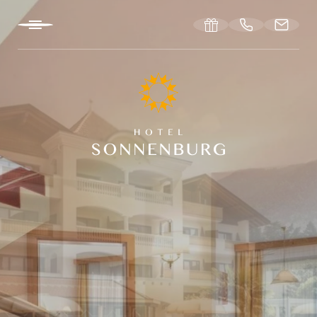
DE
IT
EN
DIE SONNENBURG
ÜBERNACHTEN
ERLEBEN
ENTSPANNEN