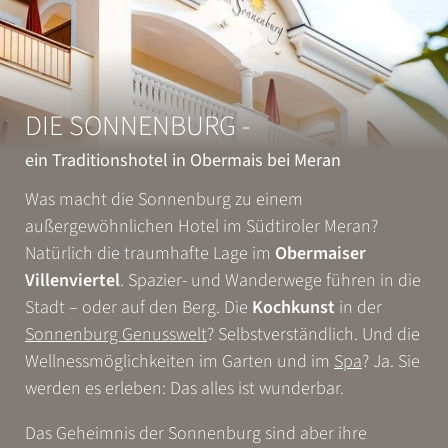
Gartenlandschaft.
In der Stadt – und doch ganz für sich.
Entdecken Sie einen Ort voller
Flair
,
DIE SONNENBURG -
Gastfreundschaft
und
Herzlichkeit
.
ein Traditionshotel in Obermais bei Meran
Die Sonnenburg ist Ihr Ort.
Herzlich willkommen.
Was macht die Sonnenburg zu einem
Ihre Familie Wieser
außergewöhnlichen Hotel im Südtiroler Meran?
Natürlich die traumhafte Lage im
Obermaiser
Villenviertel
. Spazier- und Wanderwege führen in die
Stadt – oder auf den Berg. Die
Kochkunst
in der
Sonnenburg Genusswelt
? Selbstverständlich. Und die
Wellnessmöglichkeiten im Garten und im
Spa
? Ja. Sie
werden es erleben: Das alles ist wunderbar.
Das Geheimnis der Sonnenburg sind aber ihre