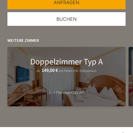
WEITERE ZIMMER
Doppelzimmer Typ A
149,00 €
ab
pro Person
inkl. Halbpension
2–3 Personen
|
31 m²