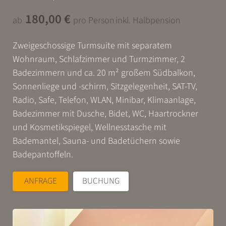
Buchen
180,00 €
ab
pro Person
inkl. Halbpension
ERLEBEN
Zweigeschossige Turmsuite mit separatem
Wohnraum, Schlafzimmer und Turmzimmer, 2
Badezimmern und ca. 20 m² großem Südbalkon,
ENTSPANNEN
Sonnenliege und -schirm, Sitzgelegenheit, SAT-TV,
Radio, Safe, Telefon, WLAN, Minibar, Klimaanlage,
Badezimmer mit Dusche, Bidet, WC, Haartrockner
GENIESSEN
und Kosmetikspiegel, Wellnesstasche mit
Bademantel, Sauna- und Badetüchern sowie
Badepantoffeln.
ANFRAGE
BUCHUNG