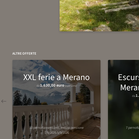
ALTRE OFFERTE
XXL ferie a Merano
Escur
Meran
1.630,00 euro
da
a persona
1
da
10 pernottamenti
incl.
mezza pensione
7 pernot
1/8/2026-5/9/2026