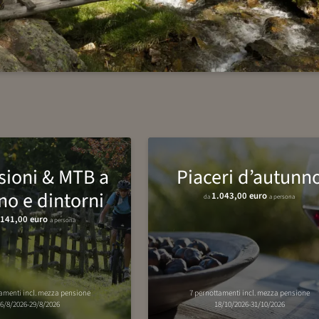
sioni & MTB a
Piaceri d’autunn
o e dintorni
1.043,00 euro
da
a persona
.141,00 euro
a persona
tamenti
incl.
mezza pensione
7 pernottamenti
incl.
mezza pensione
6/8/2026-29/8/2026
18/10/2026-31/10/2026