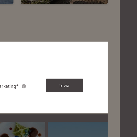
Invia
rketing*