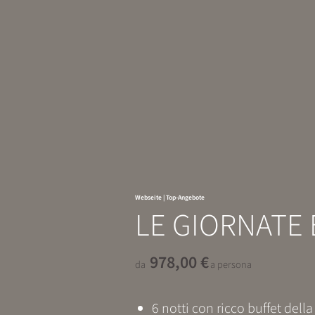
Webseite
|
Top-Angebote
LE GIORNATE
978,00 €
da
a persona
6 notti con ricco buffet del