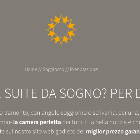
Home
//
Soggiorno
//
Prenotazione
 SUITE DA SOGNO? PER D
 o tramonto, con angolo soggiorno o scrivania, per una
empre
la camera perfetta
per tutti. E la bella notizia è c
e sul nostro sito web godrete del
miglior prezzo garan