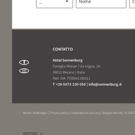
Nome
C
CONTATTO
Hotel Sonnenburg
Famiglia Wieser
|
Via Ivigna, 14
39012 Merano
|
Italia
Part. IVA: IT00541190211
T +39 0473 230 050
|
info@
sonnenburg.
it
Home
|
Note legali
|
Privacy policy
|
Impostazioni privacy
|
Mappa del sito
|
© 2026
PARTNER