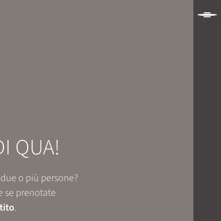
I QUA!
, due o più persone?
he se prenotate
tito
.