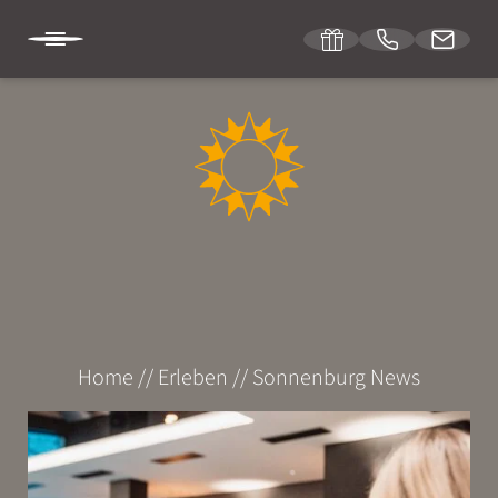
DE
DIE SONNENBURG
ÜBERNACHTEN
ERLEBEN
Home
//
Erleben
//
Sonnenburg News
Zu Fuß
Mit dem Rad