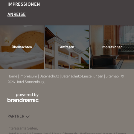
IMPRESSIONEN
ANREISE
Übernachten
Anfragen
Impressionen
Home
|
Impressum
|
Datenschutz
|
Datenschutz-Einstellungen
|
Sitemap
|
©
2026 Hotel Sonnenburg
ERLEBEN
ENTSPANNEN
PARTNER
Interessante Seiten: