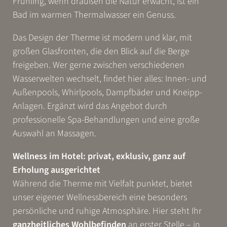
Frühling, wenn draußen die Natur erwacht, ist ein
Bad im warmen Thermalwasser ein Genuss.
Das Design der Therme ist modern und klar, mit
großen Glasfronten, die den Blick auf die Berge
freigeben. Wer gerne zwischen verschiedenen
Wasserwelten wechselt, findet hier alles: Innen- und
Außenpools, Whirlpools, Dampfbäder und Kneipp-
Anlagen. Ergänzt wird das Angebot durch
WONACH SUCHEN SIE?
professionelle Spa-Behandlungen und eine große
Auswahl an Massagen.
Suchen
Wellness im Hotel: privat, exklusiv, ganz auf
Häufige Suchanfragen
Erholung ausgerichtet
Während die Therme mit Vielfalt punktet, bietet
Test-Suchanfrage 2
Test-Suchanfrage 1
unser eigener Wellnessbereich eine besonders
persönliche und ruhige Atmosphäre. Hier steht Ihr
ganzheitliches Wohlbefinden
an erster Stelle – in