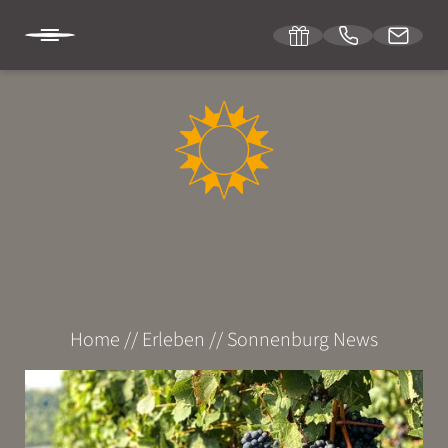
DE
DIE SONNENBURG
ÜBERNACHTEN
ERLEBEN
Home
//
Erleben
//
Sonnenburg News
Zu Fuß
Mit dem Rad