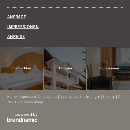
ANFRAGE
IMPRESSIONEN
ANREISE
Übernachten
Anfragen
Impressionen
Home
|
Impressum
|
Datenschutz
|
Datenschutz-Einstellungen
|
Sitemap
|
©
2026 Hotel Sonnenburg
ERLEBEN
ENTSPANNEN