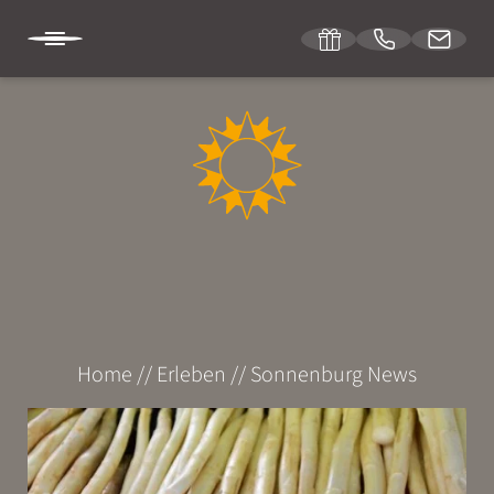
DE
DIE SONNENBURG
ÜBERNACHTEN
ERLEBEN
Home
//
Erleben
//
Sonnenburg News
Zu Fuß
Mit dem Rad