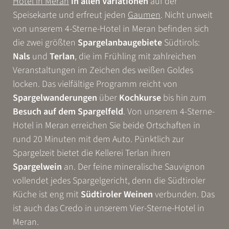
Hotel in Meran
in allen Variationen
auf der
WONACH SUCHEN SIE?
Speisekarte und erfreut jeden
Gaumen
. Nicht unweit
von unserem 4-Sterne-Hotel in Meran befinden sich
Suchen
die zwei größten
Spargelanbaugebiete
Südtirols:
Nals
und
Terlan
, die im Frühling mit zahlreichen
Häufige Suchanfragen
Veranstaltungen im Zeichen des weißen Goldes
Test-Suchanfrage 2
Test-Suchanfrage 1
locken. Das vielfältige Programm reicht von
Spargelwanderungen
über
Kochkurse
bis hin zum
Besuch auf dem Spargelfeld
. Von unserem 4-Sterne-
Hotel in Meran erreichen Sie beide Ortschaften in
rund 20 Minuten mit dem Auto. Pünktlich zur
Spargelzeit bietet die Kellerei Terlan ihren
Spargelwein
an. Der feine mineralische Sauvignon
vollendet jedes Spargelgericht, denn die Südtiroler
Küche ist eng mit
Südtiroler Weinen
verbunden. Das
ist auch das Credo in unserem Vier-Sterne-Hotel in
Meran.