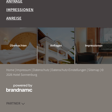
ANFRAGE
IMPRESSIONEN
ANREISE
Übernachten
Anfragen
Impressionen
Home
|
Impressum
|
Datenschutz
|
Datenschutz-Einstellungen
|
Sitemap
|
©
2026 Hotel Sonnenburg
ERLEBEN
ENTSPANNEN
PARTNER