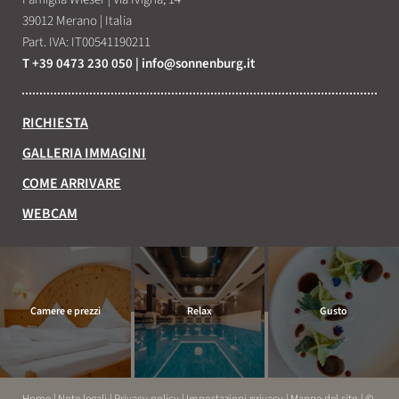
39012 Merano
|
Italia
Part. IVA: IT00541190211
T +39 0473 230 050
|
info@
sonnenburg.
it
RICHIESTA
GALLERIA IMMAGINI
COME ARRIVARE
WEBCAM
Camere e prezzi
Relax
Gusto
Home
|
Note legali
|
Privacy policy
|
Impostazioni privacy
|
Mappa del sito
|
©