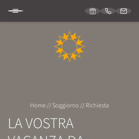
DE
IT
EN
HOTEL SONNENBURG
SOGGIORNO
Camere e prezzi
Home
//
Soggiorno
//
Richiesta
Servizi inclusi
LA VOSTRA
Offerte speciali
Richiesta