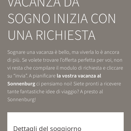
VACANZA DA
Prenotazione
SOGNO INIZIA CON
ESPERIENZE
UNA RICHIESTA
RELAX
Sognare una vacanza è bello, ma viverla lo è ancora
di più. Se volete trovare l’offerta perfetta per voi, non
GUSTO
vi resta che compilare il modulo di richiesta e cliccare
su “invia”. A pianificare
la vostra vacanza al
Sonnenburg
ci pensiamo noi! Siete pronti a ricevere
tante fantastiche idee di viaggio? A presto al
Sonnenburg!
Dettagli del soggiorno