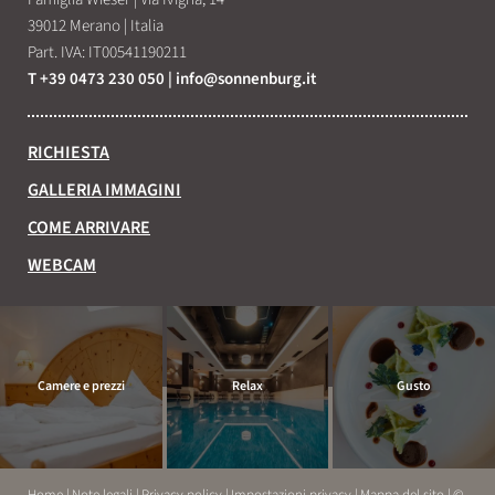
39012 Merano
|
Italia
Part. IVA: IT00541190211
T +39 0473 230 050
|
info@
sonnenburg.
it
RICHIESTA
GALLERIA IMMAGINI
COME ARRIVARE
WEBCAM
Camere e prezzi
Relax
Gusto
Home
|
Note legali
|
Privacy policy
|
Impostazioni privacy
|
Mappa del sito
|
©