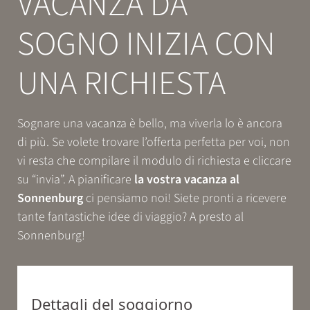
VACANZA DA
Prenotazione
SOGNO INIZIA CON
ESPERIENZE
UNA RICHIESTA
RELAX
Sognare una vacanza è bello, ma viverla lo è ancora
di più. Se volete trovare l’offerta perfetta per voi, non
GUSTO
vi resta che compilare il modulo di richiesta e cliccare
su “invia”. A pianificare
la vostra vacanza al
Sonnenburg
ci pensiamo noi! Siete pronti a ricevere
tante fantastiche idee di viaggio? A presto al
Sonnenburg!
Dettagli del soggiorno