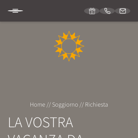
DE
IT
EN
HOTEL SONNENBURG
SOGGIORNO
Camere e prezzi
Home
//
Soggiorno
//
Richiesta
Servizi inclusi
LA VOSTRA
Offerte speciali
Richiesta