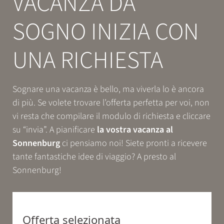
VACANZA DA
Prenotazione
SOGNO INIZIA CON
ESPERIENZE
UNA RICHIESTA
RELAX
Sognare una vacanza è bello, ma viverla lo è ancora
di più. Se volete trovare l’offerta perfetta per voi, non
GUSTO
vi resta che compilare il modulo di richiesta e cliccare
su “invia”. A pianificare
la vostra vacanza al
Sonnenburg
ci pensiamo noi! Siete pronti a ricevere
tante fantastiche idee di viaggio? A presto al
Sonnenburg!
Offerta selezionata