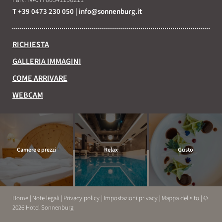
T +39 0473 230 050
|
info@
sonnenburg.
it
RICHIESTA
GALLERIA IMMAGINI
COME ARRIVARE
WEBCAM
Camere e prezzi
Relax
Gusto
Home
|
Note legali
|
Privacy policy
|
Impostazioni privacy
|
Mappa del sito
|
©
2026 Hotel Sonnenburg