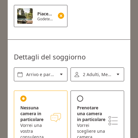
Piacere d’autunno a Merano – resta 7 notti e risparmia il 10%
Godetevi una settimana di relax, gusto e natura – e approfittate del nostro esclusivo sconto autunnale.
Dettagli del soggiorno
Arrivo e partenza*
2 Adulti, Mezza pensione
Nessuna
Prenotare
camera in
una camera
particolare
in particolare
Vorrei una
Vorrei
vostra
scegliere una
consulenza
camera