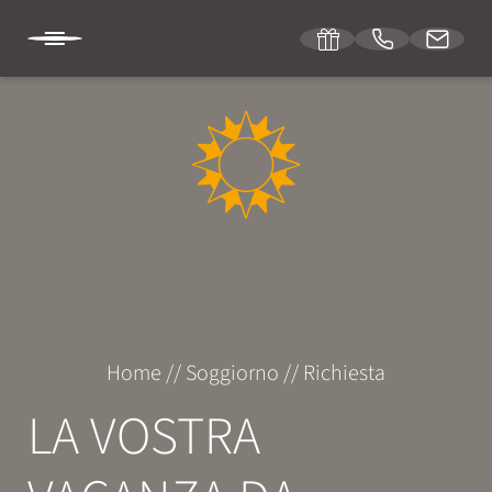
DE
IT
EN
HOTEL SONNENBURG
SOGGIORNO
Camere e prezzi
Home
//
Soggiorno
//
Richiesta
Servizi inclusi
LA VOSTRA
Offerte speciali
Richiesta