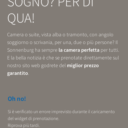
SOGNO? PER DI
Prenotazione
QUA!
ESPERIENZE
Camera o suite, vista alba o tramonto, con angolo
soggiorno o scrivania, per una, due o più persone? Il
RELAX
Sonnenburg ha sempre
la camera perfetta
per tutti.
E la bella notizia è che se prenotate direttamente sul
nostro sito web godrete del
miglior prezzo
GUSTO
garantito
.
Oh no!
Si è verificato un errore imprevisto durante il caricamento
del widget di prenotazione.
Riprova più tardi.