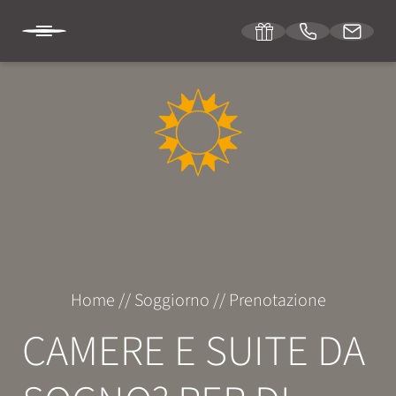
DE
IT
EN
HOTEL SONNENBURG
SOGGIORNO
Camere e prezzi
Home
//
Soggiorno
//
Prenotazione
Servizi inclusi
CAMERE E SUITE DA
Offerte speciali
Richiesta