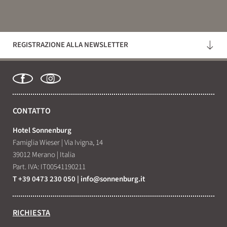
COSA STAI CERCANDO?
REGISTRAZIONE ALLA NEWSLETTER
Cerca
CONTATTO
Hotel Sonnenburg
Famiglia Wieser
|
Via Ivigna, 14
39012 Merano
|
Italia
Part. IVA: IT00541190211
T +39 0473 230 050
|
info@
sonnenburg.
it
RICHIESTA