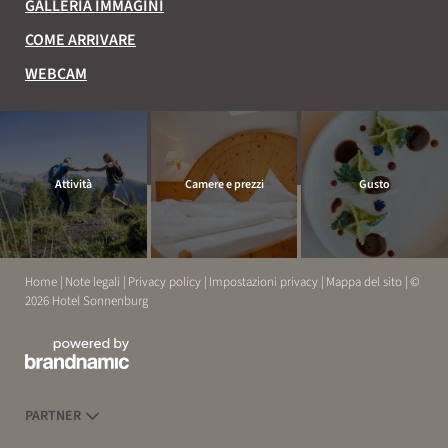
GALLERIA IMMAGINI
COME ARRIVARE
WEBCAM
Attività
Camere e prezzi
Gusto
Home
|
Note legali
|
Privacy policy
|
Impostazioni privacy
|
Mappa del sito
|
©
2026 Hotel Sonnenburg
ESPERIENZE
RELAX
PARTNER