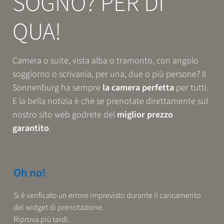
SOGNO? PER DI
Prenotazione
QUA!
ESPERIENZE
Camera o suite, vista alba o tramonto, con angolo
soggiorno o scrivania, per una, due o più persone? Il
RELAX
Sonnenburg ha sempre
la camera perfetta
per tutti.
E la bella notizia è che se prenotate direttamente sul
nostro sito web godrete del
miglior prezzo
GUSTO
garantito
.
Oh no!
Si è verificato un errore imprevisto durante il caricamento
del widget di prenotazione.
Riprova più tardi.