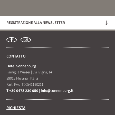
COSA STAI CERCANDO?
REGISTRAZIONE ALLA NEWSLETTER
Cerca
CONTATTO
Hotel Sonnenburg
Famiglia Wieser
|
Via Ivigna, 14
39012 Merano
|
Italia
Part. IVA: IT00541190211
T +39 0473 230 050
|
info@
sonnenburg.
it
RICHIESTA