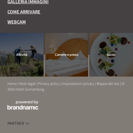
GALLERIA IMMAGINI
COME ARRIVARE
WEBCAM
Attività
Camere e prezzi
Gusto
Home
|
Note legali
|
Privacy policy
|
Impostazioni privacy
|
Mappa del sito
|
©
2026 Hotel Sonnenburg
ESPERIENZE
RELAX
PARTNER