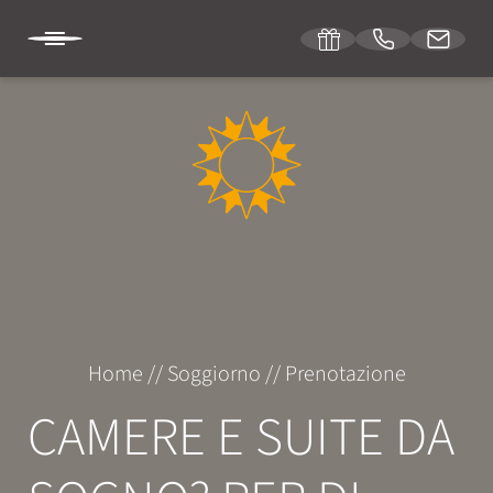
DE
IT
EN
HOTEL SONNENBURG
SOGGIORNO
Camere e prezzi
Home
//
Soggiorno
//
Prenotazione
Servizi inclusi
CAMERE E SUITE DA
Offerte speciali
Richiesta